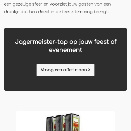
een gezellige sfeer en voorziet jouw gasten van een
Jägermeister-tap
drankje dat hen direct in de feeststemming brengt.
Kebabgrill
Partytrailer
Poffertjes
Jagermeister-tap op jouw feest of
Popcornmachine
evenement
Slush
Slurphut
Vraag een offerte aan >
Smoothiebar
Soepkraam
Stroopwafelkraam
Sinaasappelpers
Suikerspinmachine
Wafelkraam