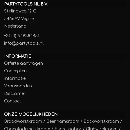
PARTYTOOLS.NL B.V.
Stirlingweg 12-C
5466AV Veghel
Nederland
+31 (0) 6 19384451
info@partytools.nl
INFORMATIE
Offerte aanvragen
Concepten
Informatie
Voorwaarden
Disclaimer
Contact
ONZE MOGELIJKHEDEN
Braadworstkraam
/
Beenhamkraam
/
Bockworstkraam
/
Chocolademelkkraam
/
Espressobar
/
Glühweinkraam
/