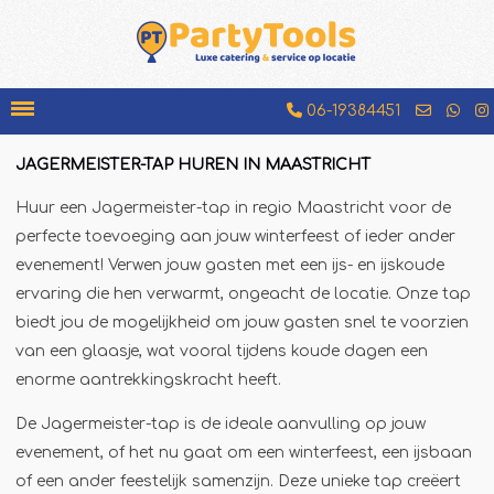
06-19384451
JAGERMEISTER-TAP HUREN IN MAASTRICHT
Bakfiets
Huur een Jagermeister-tap in regio Maastricht voor de
Beenhamkraam
perfecte toevoeging aan jouw winterfeest of ieder ander
Chocolademelkkraam
evenement! Verwen jouw gasten met een ijs- en ijskoude
ervaring die hen verwarmt, ongeacht de locatie. Onze tap
Espressobar
biedt jou de mogelijkheid om jouw gasten snel te voorzien
Foodtruck
van een glaasje, wat vooral tijdens koude dagen een
Glühweinkraam
enorme aantrekkingskracht heeft.
Hamburgerkraam
De Jagermeister-tap is de ideale aanvulling op jouw
Hotdogkraam
evenement, of het nu gaat om een winterfeest, een ijsbaan
IJscokar
of een ander feestelijk samenzijn. Deze unieke tap creëert