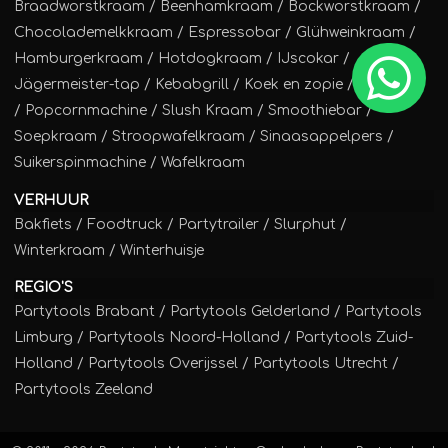
Braadworstkraam
/
Beenhamkraam
/
Bockworstkraam
/
Chocolademelkkraam
/
Espressobar
/
Glühweinkraam
/
Hamburgerkraam
/
Hotdogkraam
/
IJscokar
/
Jägermeister-tap
/
Kebabgrill
/
Koek en zopie
/
Poffertjes
/
Popcornmachine
/
Slush Kraam
/
Smoothiebar
/
Soepkraam
/
Stroopwafelkraam
/
Sinaasappelpers
/
Suikerspinmachine
/
Wafelkraam
VERHUUR
Bakfiets
/
Foodtruck
/
Partytrailer
/
Slurphut
/
Winterkraam
/
Winterhuisje
REGIO'S
Partytools Brabant / Partytools Gelderland / Partytools
Limburg / Partytools Noord-Holland / Partytools Zuid-
Holland / Partytools Overijssel / Partytools Utrecht /
Partytools Zeeland