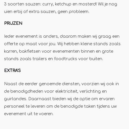
3 soorten sauzen: curry, ketchup en mosterd! Wil je nog
Jägermeister-tap
uien erbij of extra sauzen, geen probleem.
Kebabgrill
PRIJZEN
Partytrailer
Poffertjes
Ieder evenement is anders, daarom maken wij graag een
Popcornmachine
offerte op maat voor jou. Wij hebben kleine stands zoals
karren, bakfietsen voor evenementen binnen en grote
Slush
stands zoals trailers en foodtrucks voor buiten.
Slurphut
EXTRA'S
Smoothiebar
Soepkraam
Naast de eerder genoemde diensten, voorzien wij ook in
Stroopwafelkraam
de benodigdheden voor elektriciteit, verlichting en
guirlandes. Daarnaast bieden wij de optie om ervaren
Sinaasappelpers
personeel te leveren om de benodigde taken tijdens uw
Suikerspinmachine
evenement uit te voeren.
Wafelkraam