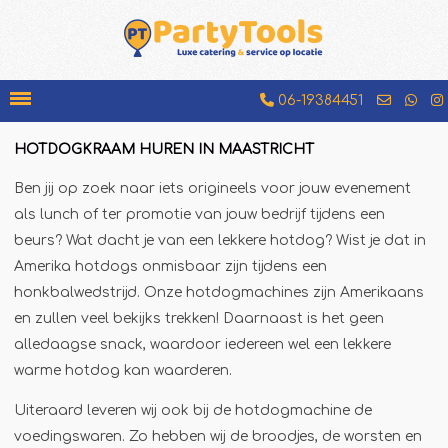
06-19384451
HOTDOGKRAAM HUREN IN MAASTRICHT
Bakfiets
Ben jij op zoek naar iets origineels voor jouw evenement
Beenhamkraam
als lunch of ter promotie van jouw bedrijf tijdens een
Chocolademelkkraam
beurs? Wat dacht je van een lekkere hotdog? Wist je dat in
Amerika hotdogs onmisbaar zijn tijdens een
Espressobar
honkbalwedstrijd. Onze hotdogmachines zijn Amerikaans
Foodtruck
en zullen veel bekijks trekken! Daarnaast is het geen
Glühweinkraam
alledaagse snack, waardoor iedereen wel een lekkere
Hamburgerkraam
warme hotdog kan waarderen.
Hotdogkraam
Uiteraard leveren wij ook bij de hotdogmachine de
IJscokar
voedingswaren. Zo hebben wij de broodjes, de worsten en