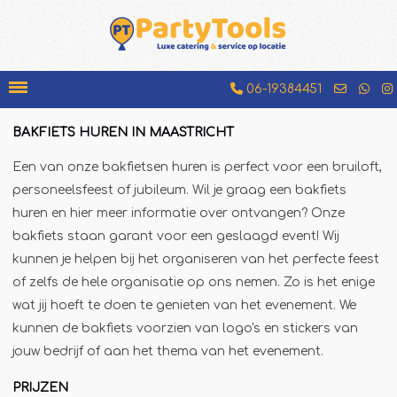
06-19384451
BAKFIETS HUREN IN MAASTRICHT
Bakfiets
Een van onze bakfietsen huren is perfect voor een bruiloft,
Beenhamkraam
personeelsfeest of jubileum. Wil je graag een bakfiets
Chocolademelkkraam
huren en hier meer informatie over ontvangen? Onze
bakfiets staan garant voor een geslaagd event! Wij
Espressobar
kunnen je helpen bij het organiseren van het perfecte feest
Foodtruck
of zelfs de hele organisatie op ons nemen. Zo is het enige
Glühweinkraam
wat jij hoeft te doen te genieten van het evenement. We
Hamburgerkraam
kunnen de bakfiets voorzien van logo's en stickers van
jouw bedrijf of aan het thema van het evenement.
Hotdogkraam
IJscokar
PRIJZEN