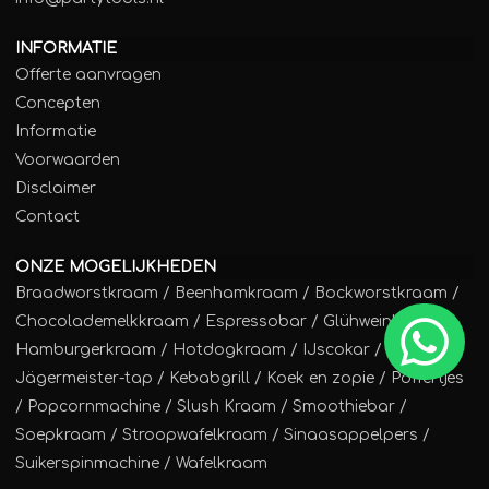
INFORMATIE
Offerte aanvragen
Concepten
Informatie
Voorwaarden
Disclaimer
Contact
ONZE MOGELIJKHEDEN
Braadworstkraam
/
Beenhamkraam
/
Bockworstkraam
/
Chocolademelkkraam
/
Espressobar
/
Glühweinkraam
/
Hamburgerkraam
/
Hotdogkraam
/
IJscokar
/
Jägermeister-tap
/
Kebabgrill
/
Koek en zopie
/
Poffertjes
/
Popcornmachine
/
Slush Kraam
/
Smoothiebar
/
Soepkraam
/
Stroopwafelkraam
/
Sinaasappelpers
/
Suikerspinmachine
/
Wafelkraam