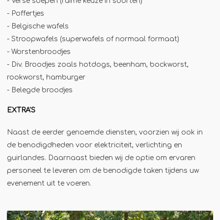
Winterkraam
- Verse soepen (ruime keuze in soorten)
- Poffertjes
Winterhuisje
- Belgische wafels
- Stroopwafels (superwafels of normaal formaat)
- Worstenbroodjes
- Div. Broodjes zoals hotdogs, beenham, bockworst,
rookworst, hamburger
- Belegde broodjes
EXTRA'S
Naast de eerder genoemde diensten, voorzien wij ook in
de benodigdheden voor elektriciteit, verlichting en
guirlandes. Daarnaast bieden wij de optie om ervaren
personeel te leveren om de benodigde taken tijdens uw
evenement uit te voeren.