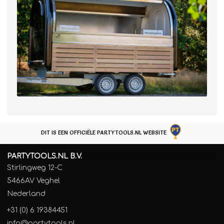
DIT IS EEN OFFICIËLE PARTYTOOLS.NL WEBSITE
PARTYTOOLS.NL B.V.
Stirlingweg 12-C
5466AV Veghel
Nederland
+31 (0) 6 19384451
info@partytools.nl