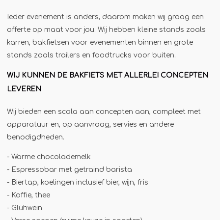
Jägermeister-tap
Ieder evenement is anders, daarom maken wij graag een
Kebabgrill
offerte op maat voor jou. Wij hebben kleine stands zoals
Partytrailer
karren, bakfietsen voor evenementen binnen en grote
stands zoals trailers en foodtrucks voor buiten.
Poffertjes
Popcornmachine
WIJ KUNNEN DE BAKFIETS MET ALLERLEI CONCEPTEN
LEVEREN
Slush
Slurphut
Wij bieden een scala aan concepten aan, compleet met
Smoothiebar
apparatuur en, op aanvraag, servies en andere
benodigdheden.
Soepkraam
Stroopwafelkraam
- Warme chocolademelk
- Espressobar met getraind barista
Sinaasappelpers
- Biertap, koelingen inclusief bier, wijn, fris
Suikerspinmachine
- Koffie, thee
Wafelkraam
- Glühwein